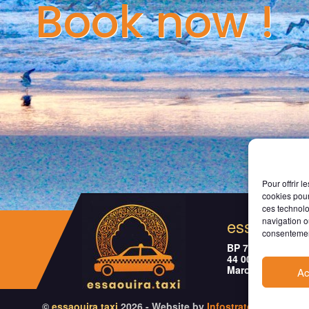
Book now !
Pour offrir 
cookies pour
ces technolo
essaouira
.
t
navigation ou
consentement
BP 76 - Had Draa
44 000 Essaouira
Maroc
Ac
©
essaouira
.
taxi
2026 - Website by
Infostrategie